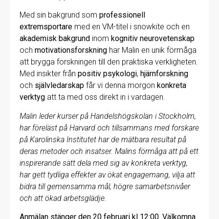
Med sin bakgrund som
professionell
extremsportare
med en VM-titel i snowkite och en
akademisk
bakgrund
inom
kognitiv
neurovetenskap
och
motivationsforskning
har Malin en unik förmåga
att brygga forskningen till den praktiska verkligheten.
Med insikter från
positiv
psykologi
,
hjärnforskning
och
självledarskap
får vi denna morgon
konkreta
verktyg
att ta med oss direkt in i vardagen.
Malin leder kurser på Handelshögskolan i Stockholm,
har föreläst på Harvard och tillsammans med forskare
på Karolinska Institutet har de mätbara resultat på
deras metoder och insatser. Malins förmåga att på ett
inspirerande sätt dela med sig av konkreta verktyg,
har gett tydliga effekter av ökat engagemang, vilja att
bidra till gemensamma mål, högre samarbetsnivåer
och att ökad arbetsglädje.
Anmälan stänger den 20 februari kl 12:00. Välkomna